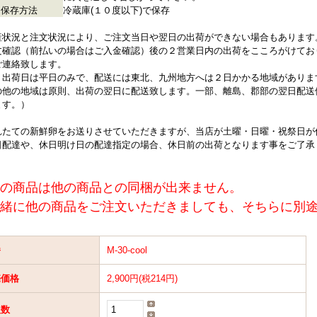
保存方法
冷蔵庫(１０度以下)で保存
産状況と注文状況により、ご注文当日や翌日の出荷ができない場合もあります
文確認（前払いの場合はご入金確認）後の２営業日内の出荷をこころがけてお
ご連絡致します。
、出荷日は平日のみで、配送には東北、九州地方へは２日かかる地域がありま
の他の地域は原則、出荷の翌日に配送致します。一部、離島、郡部の翌日配送
ます。）
れたての新鮮卵をお送りさせていただきますが、当店が土曜・日曜・祝祭日が
日配達や、休日明け日の配達指定の場合、休日前の出荷となります事をご了承
の商品は他の商品との同梱が出来ません。
緒に他の商品をご注文いただきましても、そちらに別
番
M-30-cool
売価格
2,900円(税214円)
入数