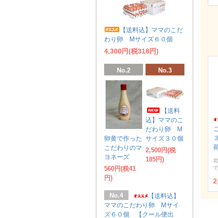
【送料込】ママのこだ
わり卵 Мサイズ６０個
4,300円(税318円)
No.2
No.3
【送料
込】ママのこ
だわり卵 М
卵黄で作った
サイズ３０個
こだわりのマ
2,500円(税
ヨネーズ
185円)
北
560円(税41
で
円)
2
No.4
【送料込】
ママのこだわり卵 Мサイ
ズ６０個 【クール便出