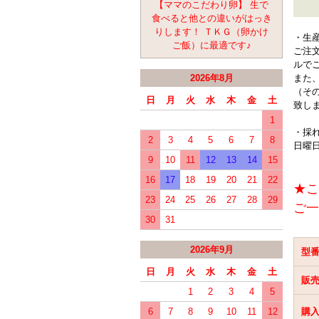
【ママのこだわり卵】 生で
食べると他との違いがはっき
りします！ ＴＫＧ（卵かけ
・
生
ご飯）に最適です♪
ご注
ルで
2026年8月
また
（そ
日
月
火
水
木
金
土
致し
1
・
採
2
3
4
5
6
7
8
日曜
9
10
11
12
13
14
15
16
17
18
19
20
21
22
★こ
23
24
25
26
27
28
29
ご一
30
31
2026年9月
型
日
月
火
水
木
金
土
販
1
2
3
4
5
6
7
8
9
10
11
12
購