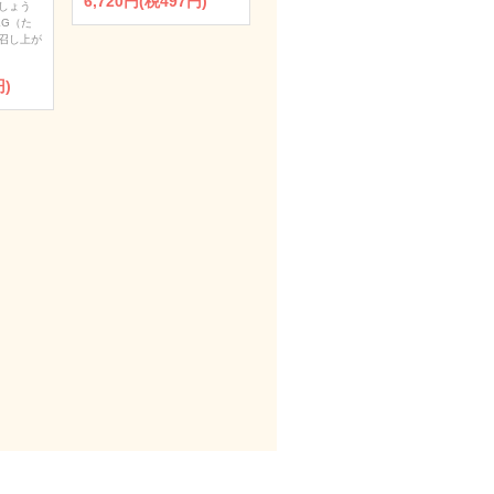
6,720円(税497円)
しょう
KG（た
召し上が
円)