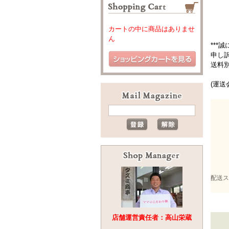
カートの中に商品はありませ
ん
**
申し
送料
(運送
配送ス
店舗運営責任者：高山栄蔵