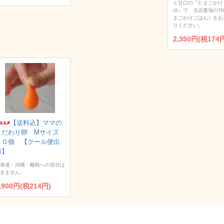
と甘口の『たまごかけ
ゆ』で、当店最強のT
まごかけごはん）をお
りください。
2,350円(税174
【送料込】ママの
こだわり卵 Мサイズ
３０個 【クール便出
荷】
海道・沖縄・離島への送付は
きません。
,900円(税214円)