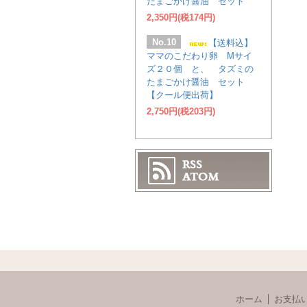
たまごかけ醤油 セット
2,350円(税174円)
No.10
【送料込】
ママのこだわり卵 Mサイ
ズ２０個 と、 タズミの
たまごかけ醤油 セット
【クール便出荷】
2,750円(税203円)
ホーム
お支払