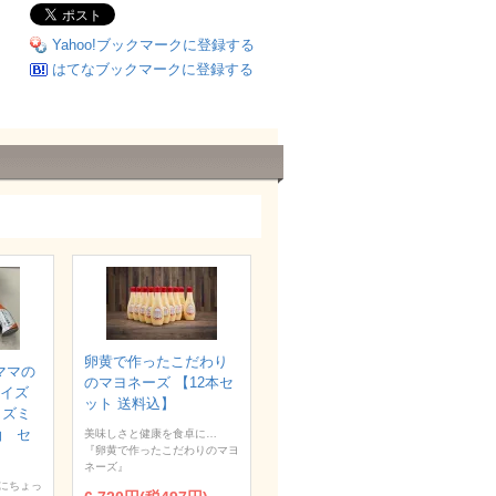
Yahoo!ブックマークに登録する
はてなブックマークに登録する
卵黄で作ったこだわり
ママの
のマヨネーズ 【12本セ
サイズ
ット 送料込】
タズミ
油 セ
美味しさと健康を食卓に…
『卵黄で作ったこだわりのマヨ
ネーズ』
にちょっ