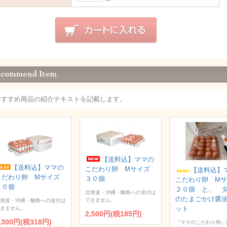
おすすめ商品の紹介テキストを記載します。
【送料込】ママの
【送料込】ママの
こだわり卵 Мサイズ
【送料込】
こだわり卵 Мサイズ
３０個
こだわり卵 M
６０個
２０個 と、 
北海道・沖縄・離島への送付は
のたまごかけ醤
できません。
海道・沖縄・離島への送付は
ット
きません。
2,500円(税185円)
,300円(税318円)
『ママのこだわり卵』