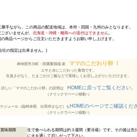
*誠に勝手ながら、この商品の配送地域は、本州・四国・九州のみとなります。
訳ございませんが、
北海道・沖縄・離島への送付はできません
。
別の商品ページからご注文いただきますようお願い申し上げます。
会社の指定は出来ません。)
ママのこだわり卵 ！
神埼郡市川町・田隅養鶏場 産
エサと水にこだわった養鶏です。
生臭さがなく、たまごかけご飯などで美味しくお召し上がりいただけます。
HOMEに戻ってご覧ください。
詳しい「ママのこだわり卵」の説明は
（クリックでページ移動↑）
HOMEのページでご確認くだ
ケジュール（臨時休暇、出荷停止など）も
（クリックでページ移動↑）
賞味期限
生で食べられる期間は約３週間（要冷蔵）です。その後は充
に火を通して召しがって下さい。