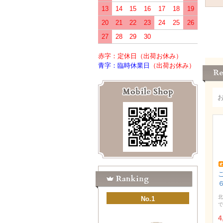
13
14
15
16
17
18
19
20
21
22
23
24
25
26
27
28
29
30
赤字：定休日
（出荷お休み）
青字：臨時休業日
（出荷お休み）
北
No.1
で
4