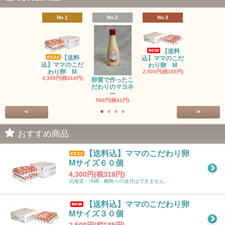
No.1
No.2
No.3
No.4
【送料
【送料
【送料
込】ママのこだ
込】ママのこだ
ママのこだ
わり卵 М
わり卵 М
卵 М
2,500円(税185円)
4,300円(税318円)
4,700円(税34
卵黄で作ったこ
だわりのマヨネ
ー
560円(税41円)
<
>
おすすめ商品
【送料込】ママのこだわり卵
Мサイズ６０個
4,300円(税318円)
北海道・沖縄・離島への送付はできません。
【送料込】ママのこだわり卵
Мサイズ３０個