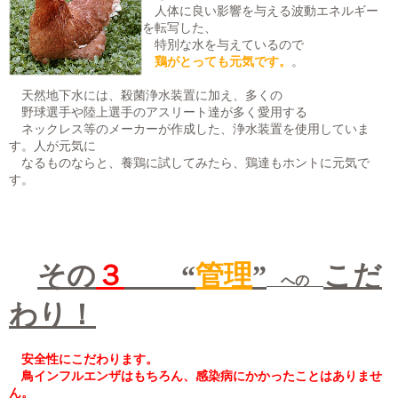
人体に良い影響を与える波動エネルギー
を転写した、
特別な水を与えているので
鶏がとっても元気です。
。
天然地下水には、殺菌浄水装置に加え、多くの
野球選手や陸上選手のアスリート達が多く愛用する
ネックレス等のメーカーが作成した、浄水装置を使用していま
す。人が元気に
なるものならと、養鶏に試してみたら、鶏達もホントに元気で
す。
その
３
“
管理
”
こだ
への
わり！
安全性にこだわります。
鳥インフルエンザはもちろん、感染病にかかったことはありませ
ん。