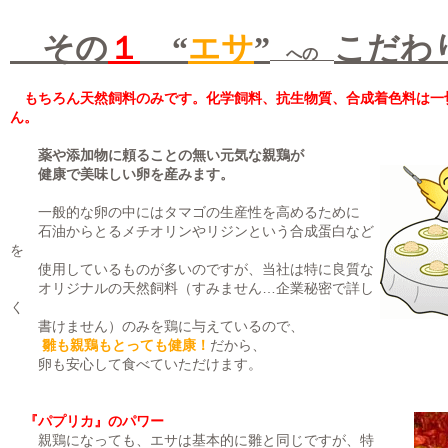
その
１
“
エサ
”
こだわ
への
もちろん天然飼料のみです。化学飼料、抗生物質、合成着色料は一
ん。
薬や添加物に頼ることの無い元気な親鶏が
健康で美味しい卵を産みます。
一般的な卵の中にはタマゴの生産性を高めるために
石油からとるメチオリンやリジンという合成蛋白など
を
使用しているものが多いのですが、当社は特に良質な
オリジナルの天然飼料（すみません…企業秘密で詳し
く
書けません）のみを鶏に与えているので、
雛も親鶏もとっても健康！
だから、
卵も安心して食べていただけます。
『パプリカ』のパワー
親鶏になっても、エサは基本的に雛と同じですが、特