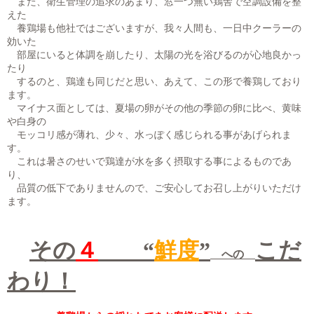
また、衛生管理の追求のあまり、窓一つ無い鶏舎で空調設備を整
えた
養鶏場も他社ではございますが、我々人間も、一日中クーラーの
効いた
部屋にいると体調を崩したり、太陽の光を浴びるのが心地良かっ
たり
するのと、鶏達も同じだと思い、あえて、この形で養鶏しており
ます。
マイナス面としては、夏場の卵がその他の季節の卵に比べ、黄味
や白身の
モッコリ感が薄れ、少々、水っぽく感じられる事があげられま
す。
これは暑さのせいで鶏達が水を多く摂取する事によるものであ
り、
品質の低下でありませんので、ご安心してお召し上がりいただけ
ます。
その
４
“
鮮度
”
こだ
への
わり！