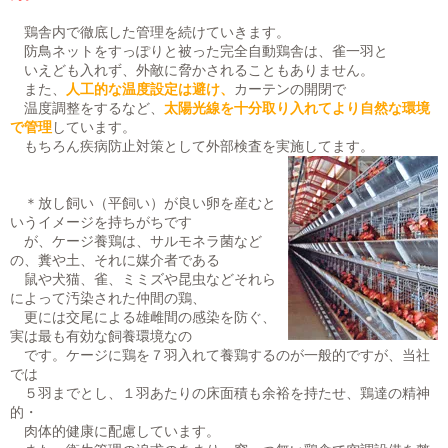
鶏舎内で徹底した管理を続けていきます。
防鳥ネットをすっぽりと被った完全自動鶏舎は、雀一羽と
いえども入れず、外敵に脅かされることもありません。
また、
人工的な温度設定は避け、
カーテンの開閉で
温度調整をするなど、
太陽光線を十分取り入れてより自然な環境
で管理
しています。
もちろん疾病防止対策として外部検査を実施してます。
＊放し飼い（平飼い）が良い卵を産むと
いうイメージを持ちがちです
が、ケージ養鶏は、サルモネラ菌など
の、糞や土、それに媒介者である
鼠や犬猫、雀、ミミズや昆虫などそれら
によって汚染された仲間の鶏、
更には交尾による雄雌間の感染を防ぐ、
実は最も有効な飼養環境なの
です。ケージに鶏を７羽入れて養鶏するのが一般的ですが、当社
では
５羽までとし、１羽あたりの床面積も余裕を持たせ、鶏達の精神
的・
肉体的健康に配慮しています。