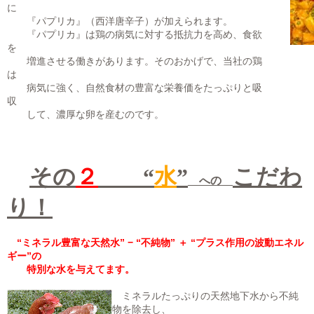
に
『パプリカ』（西洋唐辛子）が加えられます。
『パプリカ』は鶏の病気に対する抵抗力を高め、食欲
を
増進させる働きがあります。そのおかげで、当社の鶏
は
病気に強く、自然食材の豊富な栄養価をたっぷりと吸
収
して、濃厚な卵を産むのです。
その
２
“
水
”
こだわ
への
り！
“ミネラル豊富な天然水” − “不純物” ＋ “プラス作用の波動エネル
ギー”の
特別な水を与えてます。
ミネラルたっぷりの天然地下水から不純
物を除去し、